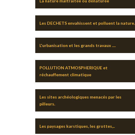
La nature maltraitée ou dénaturée
Les DECHETS envahissent et polluent la nature.
L'urbanisation et les grands travaux ....
POLLUTION ATMOSPHERIQUE et
réchauffement climatique
Les sites archéologiques menacés par les
pilleurs.
Les paysages karstiques, les grottes,..