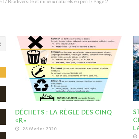
 !
/
Biodiversité et milieux naturels en péril
/
Page 2
S
DÉCHETS : LA RÈGLE DES CINQ
C
«R»
L
23 février 2020