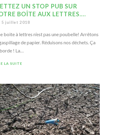
ETTEZ UN STOP PUB SUR
OTRE BOÎTE AUX LETTRES.…
5 juillet 2018
e boite à lettres n’est pas une poubelle! Arrêtons
 gaspillage de papier. Réduisons nos déchets. Ça
borde ! La…
RE LA SUITE