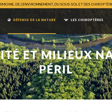
TRIMOINE, DE L'ENVIRONNEMENT, DU SOUS-SOL ET DES CHIROPTÈ
DÉFENSE DE LA NATURE
LES CHIROPTÈRES
ITÉ ET MILIEUX N
PÉRIL