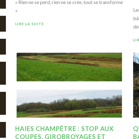
« Rien ne se perd, rien ne se crée, tout se transforme
Le
»
bâ
LIRE LA SUITE
dé
LI
HAIES CHAMPÊTRE : STOP AUX
Q
COUPES, GIROBROYAGES ET
B