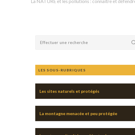
La NATURE et les pollutions : connaître et défendre
LES SOUS-RUBRIQUES
Les sites naturels et protégés
La montagne menacée et peu protégée