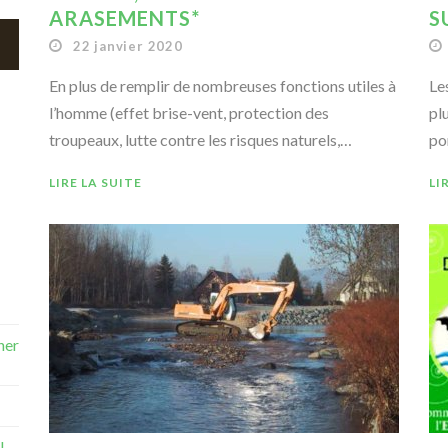
ARASEMENTS*
S
22 janvier 2020
En plus de remplir de nombreuses fonctions utiles à
Le
l’homme (effet brise-vent, protection des
pl
troupeaux, lutte contre les risques naturels,…
po
LIRE LA SUITE
LI
ner
!