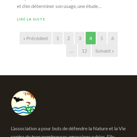
et d’en déterminer son usage, une étude…
LIRE LA SUITE
« Précédent
1
2
3
4
5
6
…
12
Suivant »
L’association a pour buts de défendre la Nature et la Vie
contre de trop nombreuses agressions subies. Elle