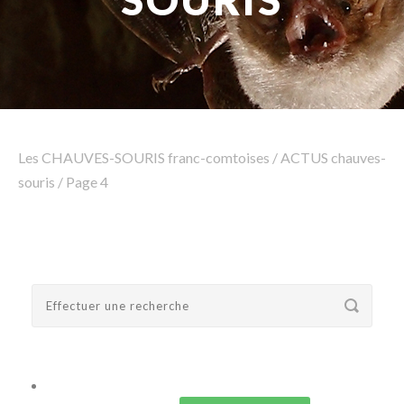
SOURIS
Rechercher
Les CHAUVES-SOURIS franc-comtoises
/
ACTUS chauves-
souris
/
Page 4