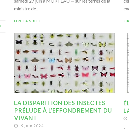
samedi 27 juin à MORTEAU — sur les terres de la
ce
ministre de…
ex
LIRE LA SUITE
LI
!
LA DISPARITION DES INSECTES
É
PRÉLUDE À L’EFFONDREMENT DU
L
VIVANT
9 juin 2024