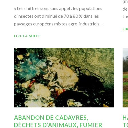
(m
« Les chiffres sont sans appel : les populations
de
d’insectes ont diminué de 70 à 80 % dans les
Ju
paysages européens mixtes agro-industriels,…
LI
LIRE LA SUITE
ABANDON DE CADAVRES,
H
DÉCHETS D’ANIMAUX, FUMIER
T