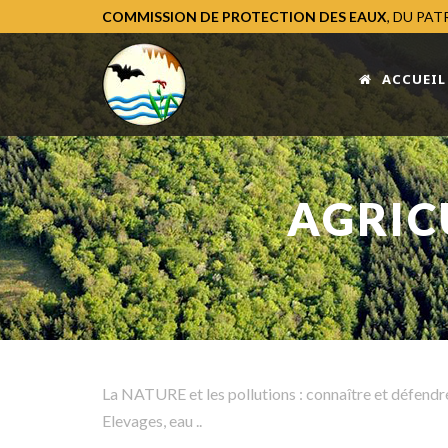
COMMISSION DE PROTECTION DES EAUX
, DU PA
ACCUEIL
AGRICU
La NATURE et les pollutions : connaître et défendre
Elevages, eau ..