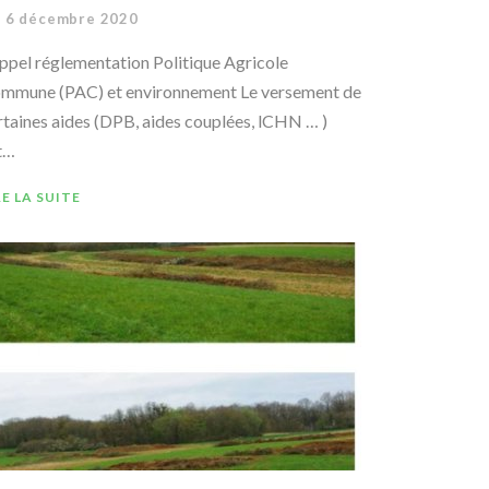
6 décembre 2020
ppel réglementation Politique Agricole
mmune (PAC) et environnement Le versement de
rtaines aides (DPB, aides couplées, lCHN … )
t…
RE LA SUITE