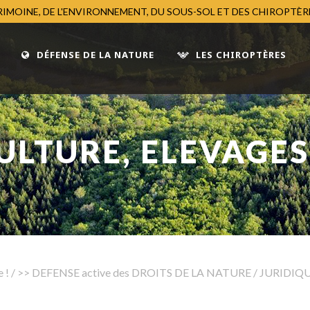
TRIMOINE, DE L'ENVIRONNEMENT, DU SOUS-SOL ET DES CHIROPTÈ
DÉFENSE DE LA NATURE
LES CHIROPTÈRES
LTURE, ELEVAGES,
 !
/
>> DEFENSE active des DROITS DE LA NATURE
/
JURIDIQUE