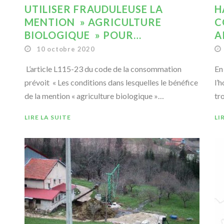
UTILISER FRAUDULEUSE LA
H
MENTION » AGRICULTURE
C
BIOLOGIQUE » POUR…
A
10 octobre 2020
L’article L115-23 du code de la consommation
En
prévoit « Les conditions dans lesquelles le bénéfice
l’
de la mention « agriculture biologique »…
tr
LIRE LA SUITE
LI