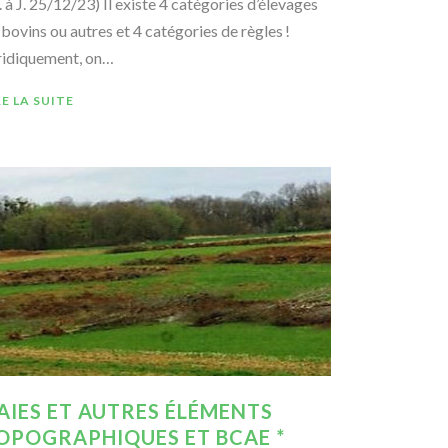
. à J. 25/12/23) Il existe 4 catégories d’élevages
 bovins ou autres et 4 catégories de règles !
ridiquement, on…
RE LA SUITE
AIES ET AUTRES ÉLÉMENTS
OPOGRAPHIQUES ET BCAE *