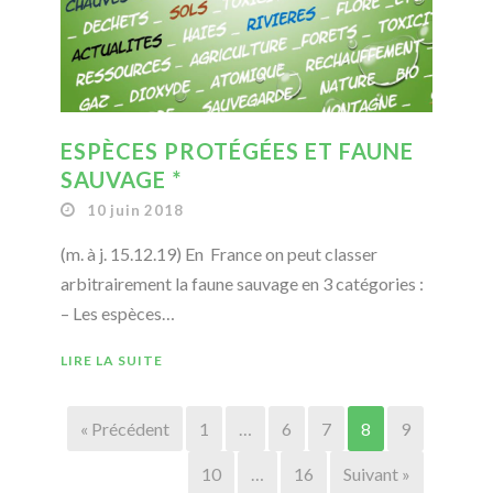
ESPÈCES PROTÉGÉES ET FAUNE
SAUVAGE *
10 juin 2018
(m. à j. 15.12.19) En France on peut classer
arbitrairement la faune sauvage en 3 catégories :
– Les espèces…
LIRE LA SUITE
« Précédent
1
…
6
7
8
9
10
…
16
Suivant »