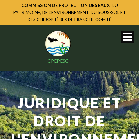
COMMISSION DE PROTECTION DES EAUX
, DU
PATRIMOINE, DE L'ENVIRONNEMENT, DU SOUS-SOL ET
DES CHIROPTÈRES DE FRANCHE COMTÉ
CPEPESC
JURIDIQUE ET
DROIT DE