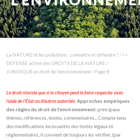
L'ENVIRONNEME
Rechercher
La NATURE et les pollutions : connaître et défendre !
/
>>
DEFENSE active des DROITS DE LA NATURE
/
JURIDIQUE et droit de l'environnement
/
Page 8
Le droit n'existe que si le citoyen peut le faire respecter avec
l'aide de l'État ou d'autres autorités.
Approches empiriques
des règles du droit de l'environnement:
principaux
thèmes, références, textes, commentaires... Compte tenu
des modifications incessantes des textes légaux et
réglementaires, il convient de toujours les vérifier, (par