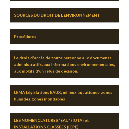
SOURCES DU DROIT DE L'ENVIRONNEMENT
Procédures
Le droit d'accès de toute personne aux documents
administratifs, aux informations environnementales,
aux motifs d'un refus de décision.
LEMA Législations EAUX, milieux aquatiques, zones
humides, zones inondables
LES NOMENCLATURES "EAU" (IOTA) et
INSTALLATIONS CLASSEES (ICPE)