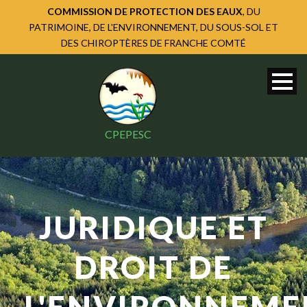
COMMISSION DE PROTECTION DES EAUX
, DU
PATRIMOINE, DE L'ENVIRONNEMENT, DU SOUS-SOL ET
DES CHIROPTÈRES DE FRANCHE COMTÉ
CPEPESC
JURIDIQUE ET
DROIT DE