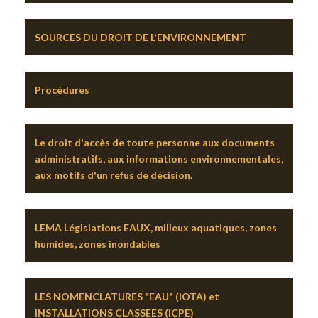
SOURCES DU DROIT DE L'ENVIRONNEMENT
Procédures
Le droit d'accès de toute personne aux documents
administratifs, aux informations environnementales,
aux motifs d'un refus de décision.
LEMA Législations EAUX, milieux aquatiques, zones
humides, zones inondables
LES NOMENCLATURES "EAU" (IOTA) et
INSTALLATIONS CLASSEES (ICPE)