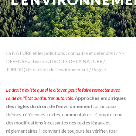
L'ENVIRONNEME
Rechercher
La NATURE et les pollutions : connaître et défendre !
/
>>
DEFENSE active des DROITS DE LA NATURE
/
JURIDIQUE et droit de l'environnement
/
Page 7
Le droit n'existe que si le citoyen peut le faire respecter avec
l'aide de l'État ou d'autres autorités.
Approches empiriques
des règles du droit de l'environnement:
principaux
thèmes, références, textes, commentaires... Compte tenu
des modifications incessantes des textes légaux et
réglementaires, il convient de toujours les vérifier, (par