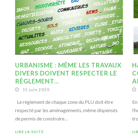
H
URBANISME : MÊME LES TRAVAUX
C
DIVERS DOIVENT RESPECTER LE
A
RÈGLEMENT…
15 juin 2020
En
Le règlement de chaque zone du PLU doit être
l’
respecté par les aménagements, même dispensés
tr
de permis de construire…
LI
LIRE LA SUITE