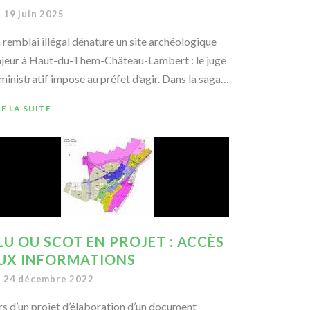
19 juin 2025
 remblai illégal dénature un site archéologique
jeur à Haut-du-Them-Château-Lambert : le juge
ministratif impose au préfet d’agir. Dans la saga…
RE LA SUITE
LU OU SCOT EN PROJET : ACCÈS
UX INFORMATIONS
24 décembre 2022
rs d’un projet d’élaboration d’un document