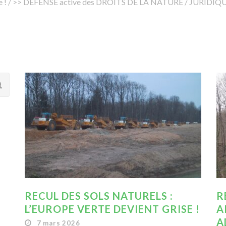
 !
/
>> DEFENSE active des DROITS DE LA NATURE
/
JURIDIQUE
RECUL DES SOLS NATURELS :
R
L’EUROPE VERTE DEVIENT GRISE !
A
A
7 mars 2026