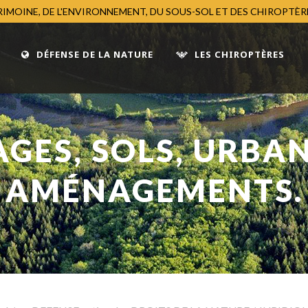
TRIMOINE, DE L'ENVIRONNEMENT, DU SOUS-SOL ET DES CHIROPTÈ
DÉFENSE DE LA NATURE
LES CHIROPTÈRES
GES, SOLS, URBA
AMÉNAGEMENTS.