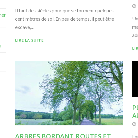
Il faut des siècles pour que se forment quelques
ner
Un
centimètres de sol. En peu de temps, il peut être
ma
excavé,…
ad
LIRE LA SUITE
!
LI
P
A
ARBRES BORDANT ROUTES ET
Lo