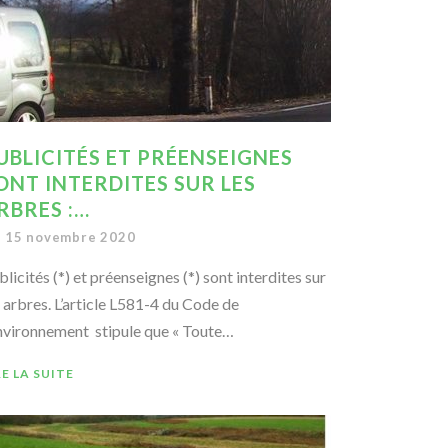
UBLICITÉS ET PRÉENSEIGNES
ONT INTERDITES SUR LES
RBRES :…
15 novembre 2020
blicités (*) et préenseignes (*) sont interdites sur
s arbres. L’article L581-4 du Code de
environnement stipule que « Toute…
RE LA SUITE